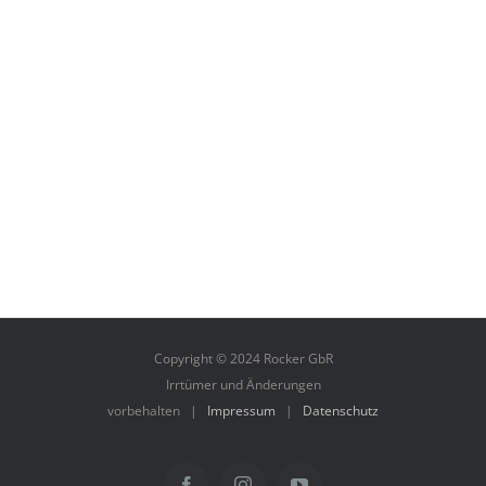
Broschürenfertigung
Übersicht
MEHR ERFAHREN
Copyright © 2024 Rocker GbR
Irrtümer und Änderungen
vorbehalten |
Impressum
|
Datenschutz
Facebook
Instagram
YouTube