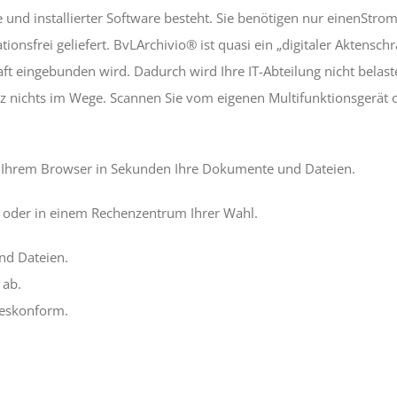
und installierter Software besteht. Sie benötigen nur einen
Strom
ationsfrei geliefert. BvLArchivio® ist quasi ein „digitaler Aktensch
 eingebunden wird. Dadurch wird Ihre IT-Abteilung nicht belaste
 nichts im Wege. Scannen Sie vom eigenen Multifunktionsgerät od
t Ihrem Browser in Sekunden Ihre Dokumente und Dateien.
 oder in einem Rechenzentrum Ihrer Wahl.
nd Dateien.
 ab.
zeskonform.